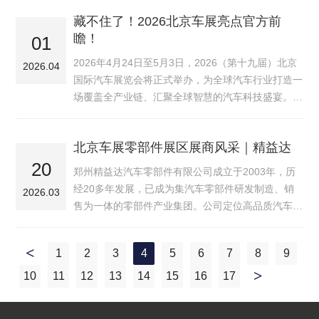
藏不住了！2026北京车展亮点官方前
瞻！
01
2026年4月24日至5月3日，2026（第十九届）北京
2026.04
国际汽车展​览会将正式举办，为全球汽车行业打造一
场覆盖全产业链、汇聚全球智慧的汽车科技盛宴。目
前，全球主流车企均已确认参展。从自主旗舰到豪华
标杆，从纯电智能到硬派越野，全球首发、中国首…
北京车展零部件展区展商风采｜精益达
20
郑州精益达汽车零部件有限公司成立于2003年，历
经20多年发展，已成为集汽车零部件研发制造、销
2026.03
售为一体的零部件产业集团。公司定位高品质汽车零
部件与系统解决方案提供商，致力于成为全球领先的
汽车零部件品牌，服务于客车、卡车、乘用车、工程
1
2
3
4
5
6
7
8
9
机械等各…
10
一
11
12
13
14
15
16
17
页
一