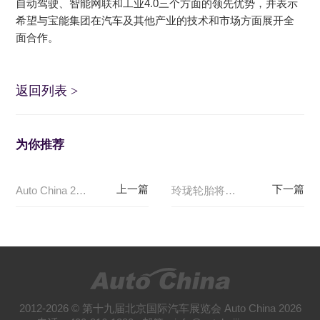
自动驾驶、智能网联和工业4.0三个方面的领先优势，并表示
希望与宝能集团在汽车及其他产业的技术和市场方面展开全
面合作。
返回列表
>
为你推荐
Auto China 2026北京车展参展邀请函
玲珑轮胎将投资9.9亿美元兹雷尼亚宁市自贸区内建厂
2012-2026 © 第十九届北京国际汽车展览会 Auto China 2026