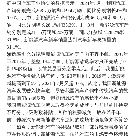
据中国汽车工业协会的数据显示，2024年3月，我国汽车
产销分别完成268.7万辆和269.4万辆，同比分别增长4%和
9.9%。其中，新能源汽车产销分别完成86.3万辆和88.3万
辆，同比分别增长28.1%和35.3%。1－3月，新能源汽车产
销分别完成211.5万辆和209万辆，同比分别增长28.2%和
31.8%；新能源汽车新车销量达到汽车新车总销量的
31.1%。
渗透率也充分说明新能源汽车的竞争力不容小觑。2005年
至2015年，整整10年时间，新能源渗透率才真正完成了0
到1%的突破，以前总是百分之零点几。此后，我国新能
源汽车慢慢驶入快车道，仅仅3年时间，2019年，渗透率
就提高到了5%，2021年7月又超10%。从此，我国新能源
汽车发展驶入快车道。尽管我国汽车产销中传统汽车的数
量目前仍占据多数，但新能源汽车的增长率不容小觑。
我国新能源汽车之所以取得今天的成就，与前期的扶持密
不可分，2级财政补贴，各种的税费减免，放在若干年
前，传统汽车与新能源汽车之间的这场市场竞争并不算公
平。如今，新能源汽车的补贴已取消，部分税费减免的优
惠在逐步取消，新能源汽车与传统汽车的市场竞争环境越