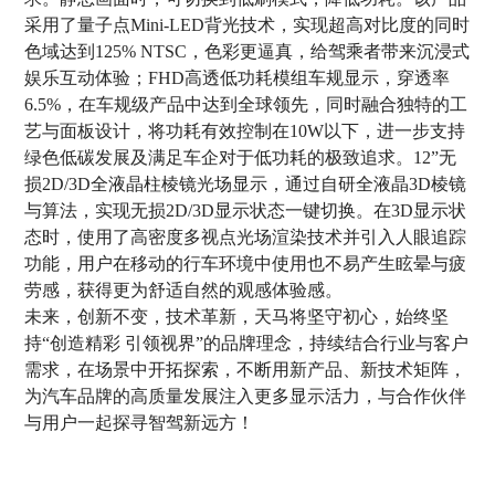
采用了量子点Mini-LED背光技术，实现超高对比度的同时
色域达到125% NTSC，色彩更逼真，给驾乘者带来沉浸式
娱乐互动体验；FHD高透低功耗模组车规显示，穿透率
6.5%，在车规级产品中达到全球领先，同时融合独特的工
艺与面板设计，将功耗有效控制在10W以下，进一步支持
绿色低碳发展及满足车企对于低功耗的极致追求。12”无
损2D/3D全液晶柱棱镜光场显示，通过自研全液晶3D棱镜
与算法，实现无损2D/3D显示状态一键切换。在3D显示状
态时，使用了高密度多视点光场渲染技术并引入人眼追踪
功能，用户在移动的行车环境中使用也不易产生眩晕与疲
劳感，获得更为舒适自然的观感体验感。
未来，创新不变，技术革新，天马将坚守初心，始终坚
持“创造精彩 引领视界”的品牌理念，持续结合行业与客户
需求，在场景中开拓探索，不断用新产品、新技术矩阵，
为汽车品牌的高质量发展注入更多显示活力，与合作伙伴
与用户一起探寻智驾新远方！