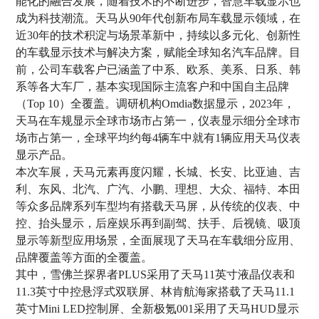
能化的融合发展，随着技术的不断进步，智慧车载显示也
成为科技潮流。天马从90年代创新布局车载显示领域，在
近30年的技术积淀与场景革新中，持续以多元化、创新性
的车载显示技术与解决方案，赋能全球知名汽车品牌。目
前，公司车载客户已涵盖了中系、欧系、美系、日系、韩
系等各大车厂，基本实现国际主流客户和中国自主品牌
（Top 10）全覆盖。调研机构Omdia数据显示，2023年，
天马在车规显示全球市场市占第一，仪表显示细分全球市
场市占第一，全球平均约每4辆车中就有1辆应用天马仪表
显示产品。
本次车展，天马元素再度闪耀，长城、长安、比亚迪、吉
利、东风、北汽、广汽、小鹏、理想、大众、福特、本田
等众多品牌系列车型均有搭载天马屏，从传统的仪表、中
控、抬头显示，后座娱乐再到副驾、扶手、后视镜、吸顶
显示等新型应用场景，全面展现了天马在车载细分应用、
品牌覆盖等方面的全覆盖。
其中，雪佛兰探界者PLUS采用了天马11英寸液晶仪表和
11.3英寸中控悬浮式双联屏、林肯航海家搭载了天马11.1
英寸Mini LED控制屏、全新极氪001采用了天马HUD显示