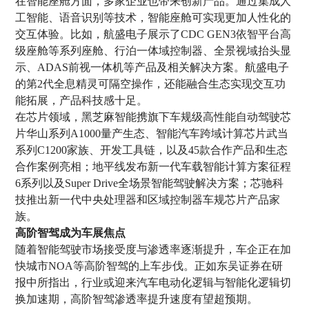
在智能座舱方面，多家企业也带来创新产品。通过集成人
工智能、语音识别等技术，智能座舱可实现更加人性化的
交互体验。比如，航盛电子展示了CDC GEN3依智平台高
级座舱等系列座舱、行泊一体域控制器、全景视域抬头显
示、ADAS前视一体机等产品及相关解决方案。航盛电子
的第2代全息精灵可隔空操作，还能融合生态实现交互功
能拓展，产品科技感十足。
在芯片领域，黑芝麻智能携旗下车规级高性能自动驾驶芯
片华山系列A1000量产生态、智能汽车跨域计算芯片武当
系列C1200家族、开发工具链，以及45款合作产品和生态
合作案例亮相；地平线发布新一代车载智能计算方案征程
6系列以及Super Drive全场景智能驾驶解决方案；芯驰科
技推出新一代中央处理器和区域控制器车规芯片产品家
族。
高阶智驾成为车展焦点
随着智能驾驶市场接受度与渗透率逐渐提升，车企正在加
快城市NOA等高阶智驾的上车步伐。正如东吴证券在研
报中所指出，行业或迎来汽车电动化逻辑与智能化逻辑切
换加速期，高阶智驾渗透率提升速度有望超预期。