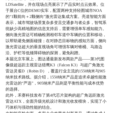
LDSatellite，并在现场点亮展示了产品实时点云效果。位
于展台C位的DEMO实车，配置两种支持轻图城市NOA
的“1颗前向＋2颗侧向”激光雷达集成方案。亮道智能方面
表示，城市驾驶场景复杂多变且交通参与者众多，智驾系
统缺少高精地图的信息支持后，需要增强单车感知能力。
侧向激光雷达可精确检测相邻车道中车辆的位置和移动，
以帮助避免侧面碰撞；在对静态目标物的感知方面，侧向
激光雷达超大的垂直视场角可增强车辆对锥桶、马路边
沿、护栏等低矮障碍物的探测，避免剐蹭。
本届北京车展上，图达通最新发布两款产品——第3代图
像级超远距主视雷达猎鹰K3（Falcon K3）与超广角激光
雷达灵雀D（Robin D），覆盖行业主流的1550纳米与905
纳米技术路线。据介绍，1550纳米产品是追求卓越性能激
光雷达的“严选”，905纳米产品则是平衡性能与成本优势
的选择。
此外，禾赛科技发布了第4代芯片架构的超广角远距激光
雷达ATX，全面升级光机设计和激光收发模块，实现了小
巧体积与强劲性能的结合。