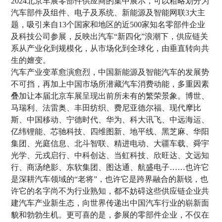
2024北京车展零部件供应商的集中展示，可以粗略划分为
汽车部件及组件、电子及系统、新能源及智能网联3大主
题，吸引来自13个国家和地区的近500家知名零部件企业
及科技公司参展，反映出汽车“新四化”浪潮下，供应链关
系从产业化到规模化，从市场化到全球化，由垂直转向共
生的嬗变。
汽车产业变革愈演愈烈，中国新能源及智能汽车的发展势
不可挡，再加上中国市场所潜藏汽车消费动能，多重因素
叠加让本届北京车展呈现出前所未有的繁荣景象。博世、
马瑞利、法雷奥、丰田纺织、费尼亚德尔福、现代摩比
斯、中国移动、宁德时代、华为、科大讯飞、中远海运、
亿纬锂能、芯驰科技、四维图新、地平线、黑芝麻、华阳
集团、光庭信息、北斗智联、精进电动、大疆车载、舜宇
光学、元戎启行、中科创达、当虹科技、欣旺达、文远知
行、商汤绝影、东软集团、图达通、航盛电子……也许它
是深耕汽车领域的“老将”，也许它是跨界融合的新锐，也
许它的名字尚不为行业熟知，都不妨碍这些供应链企业共
建汽车产业新生态，向世界传递出中国汽车行业的崭新面
貌和勃勃生机。更可喜的是，参展的零部件企业，不仅在