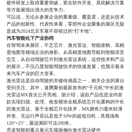
硬件研发上取得重要突破，更在软件开发、系统解决方案
等方面展现出强大的竞争力。
可以说，无论从参展企业的重量级、覆盖度，还是从技术
产品的创新性、代表性来看，零部件企业聚集的展区无疑
是成为2024北京车展不容错过的“打卡地”。
汽车智能化下产业协同
在智驾未来展区，不乏芯片、激光雷达、智能座舱、高精
度地图等领域企业的身影。从高精度地图导航到智能语音
交互，从自动驾驶芯片到激光雷达系统，这些技术和产品
的展示，不仅凸显智能驾驶技术的快速发展，也预示着未
来汽车产业的巨大变革。
激光雷达是自动驾驶的关键传感器之一，相关企业的展台
受到关注。其中，速腾聚创最新发布的“千元机”中长距激
光雷达MX首次公开亮相。据介绍，该款产品也是业内首
款实现扫描、处理、收发模块全栈系统芯片化重构的中长
距激光雷达。基于全栈芯片化技术，MX拥有25毫米轻薄
外形、无运行声音以及低于10W的超低功耗，其视场角
120°×25°，最远测距可达200米。
亮道智能则重点展示车规级侧向激光雷达硬件