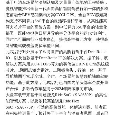
基于行泊车场景的深刻认知及大量量产落地的工程经验，
魔视智能推出全新一代面向高阶智能驾驶行泊一体的多模
态前融合BEV感知架构方案CYCLOPS。全新BEV感知架
构支持不同算力SoC平台的灵活移植和部署，从高性能高
算力芯片平台的高阶方案，到中低算力SoC平台的轻量化
部署，既能够抓住日新月异的半导体平台的迭代“红利”，
同时也可面向行业成本痛点，提供高性价比方案，使得高
阶智能驾驶覆盖更多车型区间。
元戎启行对外展示了即将量产的高阶智驾平台DeepRoute
IO，以及首款基于DeepRoute IO的解决方案。据了解，该
解决方案采用200＋TOPS算力的英伟达DRIVE Orin系统级
芯片、1颗固态激光雷达、11颗摄像头，行泊一体，基于
导航地图可实现全域、全时、全场景的智慧领航辅助驾驶
功能。基于此方案，元戎启行已与国内某头部车企展开量
产合作，多款合作车型将于2024年陆续推向市场。
大疆车载带来基于高通骁龙Ride SoC（SA8650P）的高性
能智驾方案，以及依托高通骁龙Ride Flex
SoC（SA8775P）打造的高阶驾舱一体解决方案。前者正
在积极推进量产，预计将于下半年与消费者见面；后者已