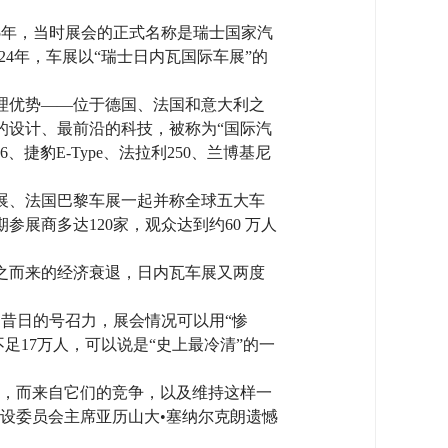
05年，当时展会的正式名称是瑞士国家汽
24年，车展以“瑞士日内瓦国际车展”的
理优势——位于德国、法国和意大利之
的设计、最前沿的科技，被称为“国际汽
豹E-Type、法拉利250、兰博基尼
展、法国巴黎车展一起并称全球五大车
展商多达120家，观众达到约60 万人
及随之而来的经济衰退，日内瓦车展又两度
了昔日的号召力，展会情况可以用“惨
足17万人，可以说是“史上最冷清”的一
持，而来自它们的竞争，以及维持这样一
设委员会主席亚历山大•塞纳尔克朗遗憾