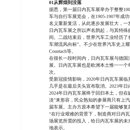
01从辉煌到没落
据悉，第一届日内瓦车展举办于整整10
车与自行车展览会，在1905-1907
名义重新复活，从此逐步发展壮大，一
日内瓦车展之所以声名鹊起，与其特殊
间。二战结束后，世界汽车工业经历了
车潮流风向标”。不少在世界汽车史上耀眼
Countach等。
在很长一段时间内，日内瓦车展与德国
展。日内瓦车展也是欧洲本土惟一一个每
次。
受新冠疫情影响，2020年日内瓦车展临
几乎是在最后关头宣布取消。2023年
2024年日内瓦车展终于回归本土，但
淡”来形容，民众熟知的参展商只有上汽
届车展。主办方原本希望下一届能够复
“在行业艰难的背景下，制造商对日内
场展览所需的投入，给日内瓦车展的未
地表示。