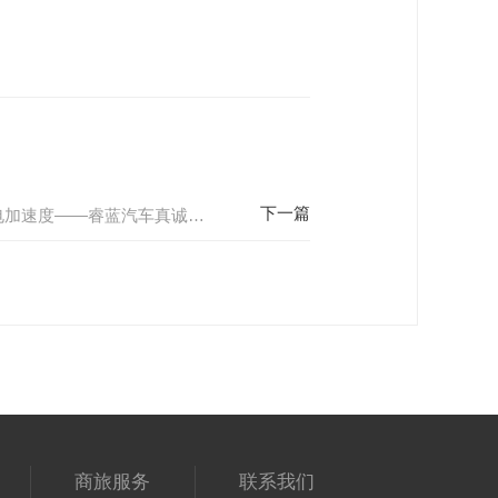
睿蓝7荣耀版上市，开启换电加速度——睿蓝汽车真诚亮相重庆车展
商旅服务
联系我们