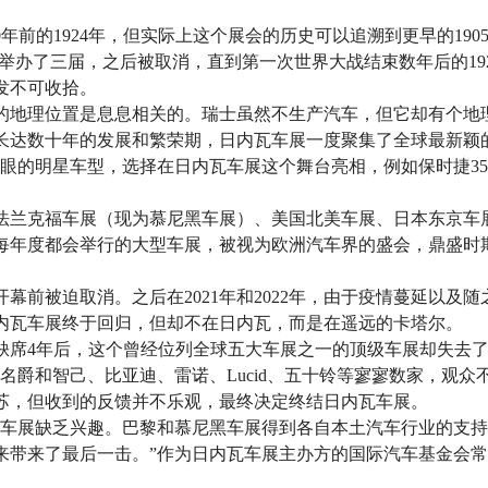
0年前的1924年，但实际上这个展会的历史可以追溯到更早的19
年成功举办了三届，之后被取消，直到第一次世界大战结束数年后的19
发不可收拾。
的地理位置是息息相关的。瑞士虽然不生产汽车，但它却有个地
长达数十年的发展和繁荣期，日内瓦车展一度聚集了全球最新颖
的明星车型，选择在日内瓦车展这个舞台亮相，例如保时捷356、捷
法兰克福车展（现为慕尼黑车展）、美国北美车展、日本东京车
年度都会举行的大型车展，被视为欧洲汽车界的盛会，鼎盛时期参
开幕前被迫取消。之后在2021年和2022年，由于疫情蔓延以
日内瓦车展终于回归，但却不在日内瓦，而是在遥远的卡塔尔。
在缺席4年后，这个曾经位列全球五大车展之一的顶级车展却失去
名爵和智己、比亚迪、雷诺、Lucid、五十铃等寥寥数家，观众不
苏，但收到的反馈并不乐观，最终决定终结日内瓦车展。
瓦车展缺乏兴趣。巴黎和慕尼黑车展得到各自本土汽车行业的支
来带来了最后一击。”作为日内瓦车展主办方的国际汽车基金会常