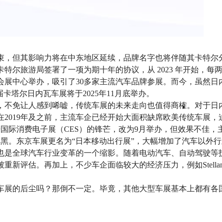
束，但其影响力将在中东地区延续，品牌名字也将伴随其卡特尔
卡特尔旅游局签署了一项为期十年的协议，从 2023 年开始，每
会展中心举办，吸引了30多家主流汽车品牌参展。而今，虽然
卡塔尔日内瓦车展将于2025年11月底举办。
，不免让人感到唏嘘，传统车展的未来走向也值得商榷。对于日
2019年及之前，主流车企已经开始大面积缺席欧美传统车展
国际消费电子展（CES）的锋芒，改为9月举办，但效果不佳，主
尼黑。东京车展更名为“日本移动出行展”，大幅增加了汽车以外
也是全球汽车行业变革的一个缩影。随着电动汽车、自动驾驶等
新评估。再加上，不少车企面临较大的经济压力，例如Stellan
车展的后尘吗？那倒不一定。毕竟，其他大型车展基本上都有各
。