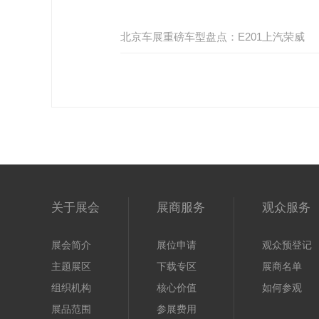
北京车展重磅车型盘点：E201上汽荣威
关于展会
展商服务
观众服务
展会简介
展位申请
观众预登记
主题展区
下载专区
展商名单
组织机构
核心价值
如何参观
展品范围
参展费用