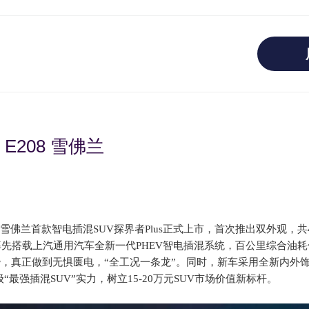
208 雪佛兰
佛兰首款智电插混SUV探界者Plus正式上市，首次推出双外观，共4款
s率先搭载上汽通用汽车全新一代
PHEV
智电插混系统，百公里综合油耗仅
.9秒，真正做到无惧匮电，“全工况一条龙”。同时，新车采用全新内
最强插混SUV”实力，树立15-20万元SUV市场价值新标杆。