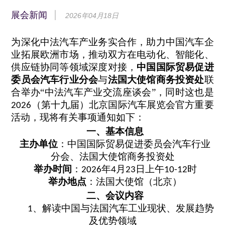
展会新闻
2026年04月18日
为深化中法
汽车产业务实合作，助力中国汽车企
业拓展欧洲市场，推动双方在电动化、智能化、
供应链协同等领域深度对接，
中国国际贸易促进
委员会汽车行业分会
与
法国大使馆商务投资处
联
合举
办
“
中法汽车产业交流座谈会”，同时这也是
（第十九届）北京国际汽车展览会官方重要
2026
活动
，
现将有关事项通知如下：
一、基本信息
主办单位
：中国国际贸易促进委员会汽车行业
分会、
法国大使馆商务投资处
举办时间
：
年
月
日
上午
时
2026
4
23
10-12
举办地点
：
法国大使馆（北京）
二、会议
内容
、
解读中国与
法国
汽车工业现状、发展趋势
1
及优势领域