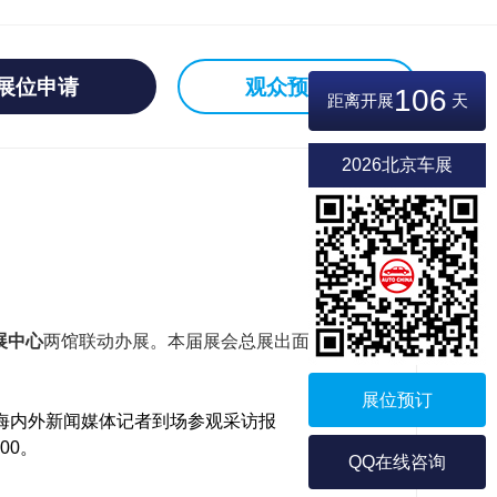
展位申请
观众预登记
106
距离开展
天
2026北京车展
展中心
两馆联动办展。本届展会总展出面
展位预订
待海内外新闻媒体记者到场参观采访报
00。
QQ在线咨询