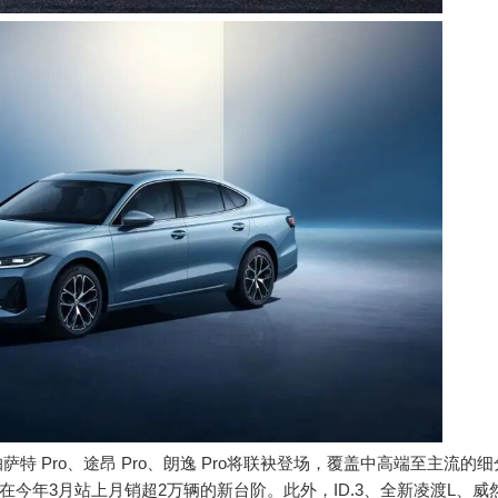
、帕萨特 Pro、途昂 Pro、朗逸 Pro将联袂登场，覆盖中高端至主
在今年3月站上月销超2万辆的新台阶。此外，ID.3、全新凌渡L、