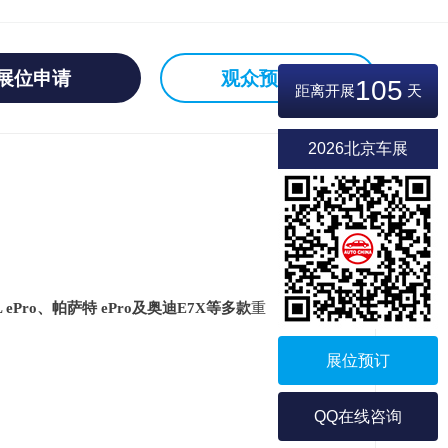
展位申请
观众预登记
105
距离开展
天
2026北京车展
观L ePro、帕萨特 ePro及奥迪E7X等多款
重
展位预订
QQ在线咨询