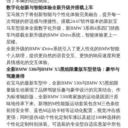
强了车辆的动态响应。
数字化创新与智能体验全新升级并搭载上车
宝马致力于将创新智能与个性化体验完美融合，提升每一
次驾驶的舒适感与便捷性。搭载24-07软件版本的新款宝
马车型迎来全面数字化升级，新BMW 3系和4系四门轿跑
车均搭载全新升级的BMW iDrive系统，智能体验更上一
层楼。
全新升级的BMW iDrive系统引入了更人性化的BMW智能
个人助理，提供更自然的语音交互、更快的响应速度和更
具情感化的交互体验。
全新BMW 530i与BMW X5黑焰限量版车型登场：豪华与
驾趣兼得
在宝马的最新车型中，全新BMW 530i与BMW X5黑焰限
量版生动展现了品牌驾驶乐趣与豪华设计的完美结合。作
为标准轴距版，全新BMW 530i将家族的运动基因原汁原
味地传承下来。新增的M性能版运动套装包含M三色条纹
前排安全带、蓝色M运动卡钳等运动化配置，视觉冲击感
更强；同时提供4款个性化定制车漆以及超过100种选择的
个性化定制特别涂装。可选装的专业型自适应悬架中所包