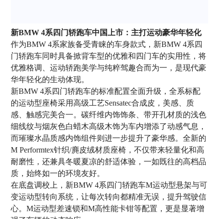
新BMW 4系四门轿跑车中国上市：主打运动豪华年轻化
作为BMW 4系家族备受青睐的车身款式，新BMW 4系四
门轿跑车同时具备掀背车型的优雅和四门车的实用性，将
优雅格调、运动轿跑美学与纯粹驾趣合而为一，是现代豪
华年轻化的生动体现。
新BMW 4系四门轿跑车的标准配置全面升级，全系标配
的运动型座椅采用高级工艺Sensatec合成皮，美感、质
感、触感完美合一。碳纤维内饰饰条、带开孔材质的浅色
细线纹与烟灰色白蜡木高级木饰为车内增添了动感气息，
而璀璨水晶质感内饰组件则进一步提升了豪华感。全新的
M Performtex针织/麂皮绒材质座椅，不仅带来轻量化和高
耐磨性，还兼具冬暖夏凉的舒适体验，一如既往的高档品
质，始终如一的环境友好。
在底盘调校上，新BMW 4系四门轿跑车M运动型悬架与可
变运动型转向系统，让每次转向都精准无误，提升驾驶信
心。M运动型差速锁和M高性能卡钳等配置，更是显著增