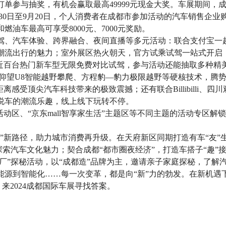
单参与抽奖，有机会赢取最高49999元现金大奖。车展期间，成
月30日至9月20日，个人消费者在成都市参加活动的汽车销售企
油车最高可享受8000元、7000元奖励。
驾、汽车体验、跨界融合、夜间直播等多元活动：联合支付宝一
潮流出行的魅力；室外展区热火朝天，官方试乘试驾一站式开启
，近百台热门新车型无限免费对比试驾，参与活动还能抽取多种精
仰望U8智能越野攀爬、方程豹—豹力极限越野等硬核技术，腾势
感受顶尖汽车科技带来的极致震撼；还有联合Billibilli、四川观
说车的潮流乐趣，线上线下玩转不停。
活动区、“京东mall智享家生活”主题区等不同主题的活动专区
”新路径，助力城市消费再升级。在天府新区同期打造有车“友”
索汽车文化魅力；契合成都“都市圈夜经济”，打造车搭子“趣”
工厂”探秘活动，以“成都造”品牌为主，邀请亲子家庭探秘，了解
能源到智能化……每一次变革，都是向“新”力的勃发。在新机遇
日，来2024成都国际车展寻找答案。