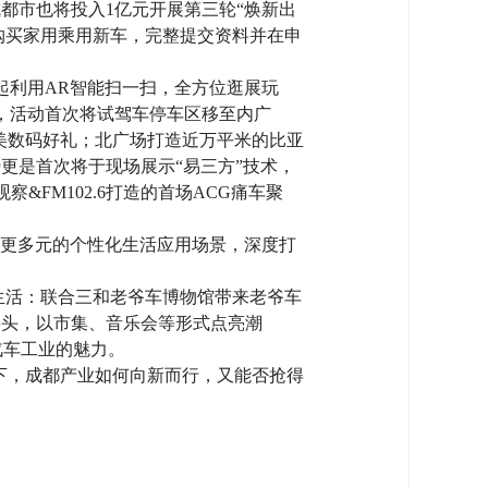
都市也将投入1亿元开展第三轮“焕新出
业购买家用乘用新车，完整提交资料并在申
起利用AR智能扫一扫，全方位逛展玩
，活动首次将试驾车停车区移至内广
美数码好礼；北广场打造近万平米的比亚
更是首次将于现场展示“易三方”技术，
察&FM102.6打造的首场ACG痛车聚
解锁更多元的个性化生活应用场景，深度打
生活：联合三和老爷车博物馆带来老爷车
接头，以市集、音乐会等形式点亮潮
汽车工业的魅力。
下，成都产业如何向新而行，又能否抢得