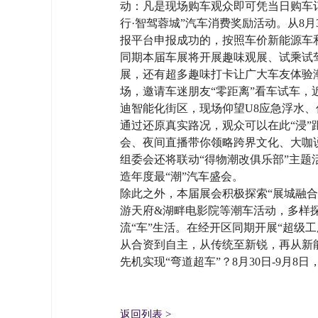
动：凡是现场购车观众即可凭当日购车订
行·智驾蓉城”汽车消费奖励活动。从8
报平台申报成功的，按照车价新能源车和燃
同期本届车展将开展趣味观展、试乘试
展，还有超多趣味打卡让广大车友体验
场，邀请车迷朋友“零距离”看车试车
迪智能化街区，现场仰望U8应急浮水、
通过还原真实路况，观众可以在此“浸”距离
会、夜间直播带你领略跨界文化、大咖
组委会还将联动“得物潮改俱乐部”主题
造年度最“潮”汽车盛会。
除此之外，本届展会积极探索“展城融合
游天府&湖畔电影院等潮车活动，多样探
流“车”生活。在经开区同期开展“超级
从合资到自主，从传统至新锐，再从新
先机实现“弯道超车”？8月30日-9月8
返回列表
>