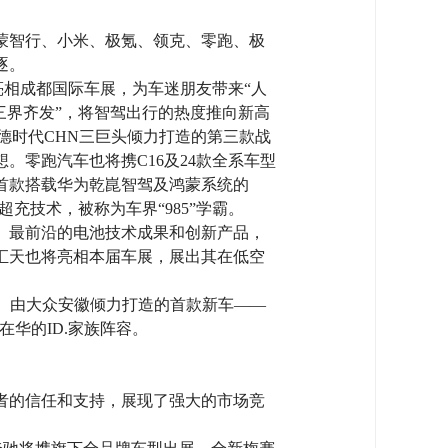
蒙智行、小米、极氪、领克、零跑、极
逐。
亮相成都国际车展，为车迷朋友带来“人
“三界齐发”，将智驾出行的热度推向新高
/宁德时代CHN三巨头倾力打造的第三款战
。零跑汽车也将携C16及24款全系车型
首款搭载华为乾崑智驾及鸿蒙系统的
超充技术，被称为车界“985”学霸。
、最前沿的电池技术成果和创新产品，
汇天也将亮相本届车展，展出其在低空
新。由大众安徽倾力打造的首款新车——
华的ID.家族阵容。
者的信任和支持，展现了强大的市场竞