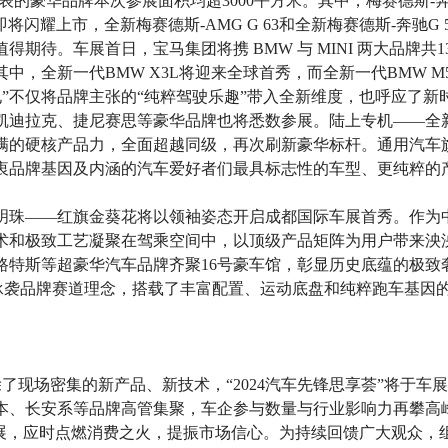
表的豪华品牌本次参展面积均超3000平方米。其中，梅赛德斯
+ SUV即将闪耀上市，全新梅赛德斯-AMG G 63和全新梅赛德斯-奔
得期待。车展首日，宝马集团将携 BMW 与 MINI 两大品牌共
中，全新一代BMW X3L将迎来全球首秀，而全新一代BMW 
触电”不仅将品牌主张的“纯粹驾驶乐趣”带入全新维度，也呼应了新
凯迪拉克、捷尼赛思等豪华品牌也将悉数参展。陆上专机——全
满的硬核产品力，全面超越同级，再次刷新豪华标杆。通用汽车
衷品牌基因及内涵的汽车爱好者们最具标志性的车型、更纯粹的
明珠——红旗金葵花将以领袖姿态开启成都国际车展首秀。作为
术和极致工艺凝聚在驾乘空间中，以顶级产品矩阵为用户带来泱
路特斯等超豪华汽车品牌齐聚16号豪车馆，彰显历史底蕴的极致
。承袭品牌赛道理念，搭载了丰富配置、运动底盘和纯粹跑车基因的
了现场密集的新产品、新技术，“2024汽车先锋思享荟”将于车
本、长安系等品牌高管集聚，车企参与数量与行业影响力再攀高
展，应时点燃消费之火，提振市场信心。为持续回馈广大观众，组