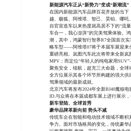
新能源汽车正从“新势力”变成“新潮流”
在国内新能源汽车品牌百花齐放的当下
越、极狐、阿维塔、智己、昊铂、哪吒
自官宣造车以来热度就高居不下的“流量
车合一，我心澎湃”的完美驾乘体验。鸿蒙
潮，其中，鸿蒙智行智界R7全国首次实车
略车型——阿维塔07将于本届车展迎来
重磅亮相。岚图汽车此次将带来全新岚
MPV；而定位“年轻人的纯电家用SUV”
聚焦安全，续航，超充三大命题，全球
全方位展示其各个环节所构建的强大供
驾乘领域的最新成就。
北京汽车将发布2024年全新BJ40
ID.与众将在本届成都车展上进行展示
新车登陆、全球首秀
豪华品牌革新向前 势头不减
传统车企在智能和电动技术领域不断积
争力。面对市场格局的变化，传统豪华