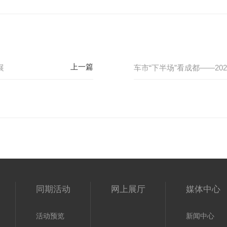
展
车市“下半场”看成都——20
同期活动
网上展厅
媒体中心
活动预览
新闻中心