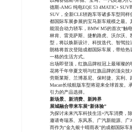
以梅赛德斯-奔驰、宝马、一汽奥迪为代
德斯-AMG 纯电EQE 53 4MATIC
SUV，全新CLE轿跑车等诸多车型同样值
都国际车展参展的宝马新车规模之最。其
能混合动力轿车，BMW M5的首次“
林肯、雷克萨斯、捷豹路虎、沃尔沃、
型，将以焕新设计、科技迭代、智驾拉
朗格将首次登陆成都国际车展，带给热
一格的生活方式。
出场即登顶，红旗品牌桂冠上最璀璨的
花将千年华夏文明与红旗品牌的顶尖技
劳斯莱斯、兰博基尼、保时捷、宾利、
Macan长续航版车型将迎来全球首发
引力的产品选择。
新场景、新消费、新跨界
展城融合带来车展“新体验”
为探讨未来汽车科技生活+汽车消费，除
邀请奇瑞系、东风系、广汽新能源、广
而作为“金九银十晴雨表”的成都国际车