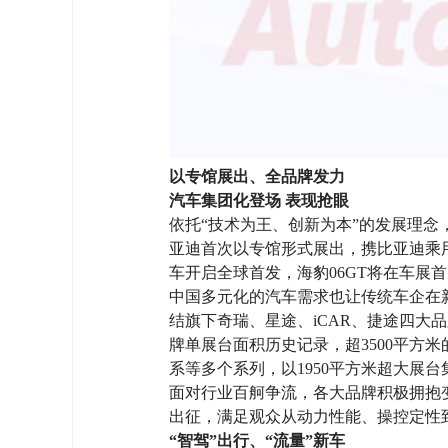
以专馆展出、全品牌发力
汽车集团化登场 表现抢眼
依托“技术为王、创新为本”的发展理
亚迪首次以专馆形式展出，携比亚迪乘
车开启全球首发，海豹06GT将在车
中国多元化的汽车需求也让传统车企在
结旗下奇瑞、星途、iCAR、捷途四
牌单展台面积历史记录，超3500平方
系等多个系列，以1950平方米超大展
面对行业百舸争流，各大品牌积极拥抱变
出征，满足观众从动力性能、操控定性
“智驾”出行、“流量”新车