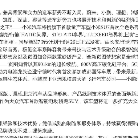
，兼具背景和实力的造车新秀不断入局。蔚来、小鹏、理想、鸿
、岚图、深蓝、睿蓝等造车新势力也将展开技术和创新的猛烈角
之王”——小米汽车将携旗下首款量产车型小米SU7首次全色系
智行旗下AITO问界、STELATO享界、LUXEED智界将上演
亮相，问界新M7 Pro计划于8月26日正式发布。由长安/华为
全球首秀。极氪全车系阵容将带来科技与艺术升级融合的极智创想
图梦想家以及岚图知音两款重磅级产品。全新岚图梦想家是全球
——岚图知音以其901km的超长续航、800V高压碳化硅平台、5C
动力电池龙头企业宁德时代将首次参加成都国际车展，带来最新
应链生态体系。小鹏旗下亚洲规模最大的飞行汽车公司——小鹏
魔核电驱版，展现北京汽车从品牌形象、产品线到技术体系的全面焕
，作为大众汽车首款智能电动轿跑SUV，该车型将进一步扩充大众在
累经验和技术优势，凭借成熟的制造和服务体系，持续赢得消费
品牌势头不减，强势来袭。