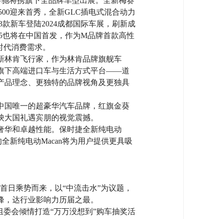
-奔驰将携旗下全品牌车型出展。全新梅赛
驰G 500迎来首秀，全新GLC插电式混合动力
13款新车登陆2024成都国际车展，刷新成
M5也将在中国首发，作为M品牌首款高性
时代消费需求。
新林肯飞行家，作为林肯品牌旗舰车
旗下高端进口车与生活方式平台——道
产品理念、更独特的品牌视角及更独具
中国唯一的超豪华汽车品牌，红旗金葵
泱大国礼遇宾朋的视觉震撼。
奢华和卓越性能。保时捷全新纯电动
全新纯电动Macan将为用户提供更具吸
展首日乘势而来，以“中流击水”为议题，
峰，达行业影响力历届之最。
委会倾情打造“万万没想到”购车抽奖活